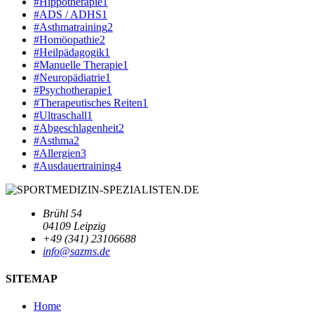
#Hippotherapie
1
#ADS / ADHS
1
#Asthmatraining
2
#Homöopathie
2
#Heilpädagogik
1
#Manuelle Therapie
1
#Neuropädiatrie
1
#Psychotherapie
1
#Therapeutisches Reiten
1
#Ultraschall
1
#Abgeschlagenheit
2
#Asthma
2
#Allergien
3
#Ausdauertraining
4
Brühl 54
04109 Leipzig
+49 (341) 23106688
info@sazms.de
SITEMAP
Home