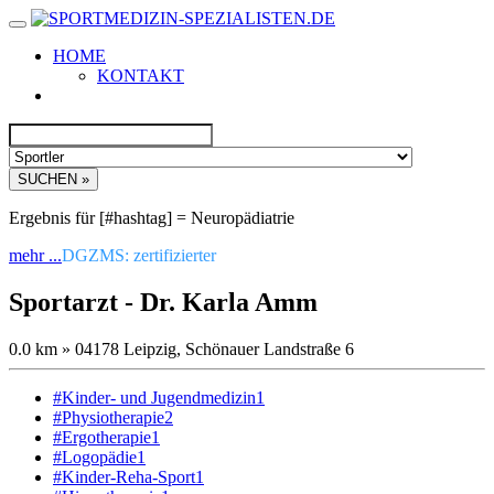
HOME
KONTAKT
SUCHEN »
Ergebnis für [#hashtag] = Neuropädiatrie
mehr ...
DGZMS: zertifizierter
Sportarzt - Dr. Karla Amm
0.0 km » 04178 Leipzig, Schönauer Landstraße 6
#Kinder- und Jugendmedizin
1
#Physiotherapie
2
#Ergotherapie
1
#Logopädie
1
#Kinder-Reha-Sport
1