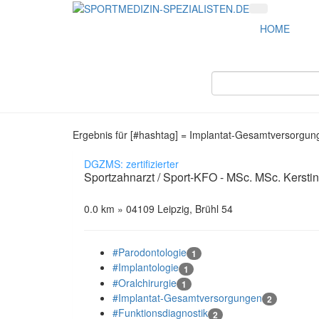
HOME
Ergebnis für [#hashtag] = Implantat-Gesamtversorgun
DGZMS: zertifizierter
Sportzahnarzt / Sport-KFO - MSc. MSc. Kerstin
0.0 km » 04109 Leipzig, Brühl 54
#Parodontologie
1
#Implantologie
1
#Oralchirurgie
1
#Implantat-Gesamtversorgungen
2
#Funktionsdiagnostik
2