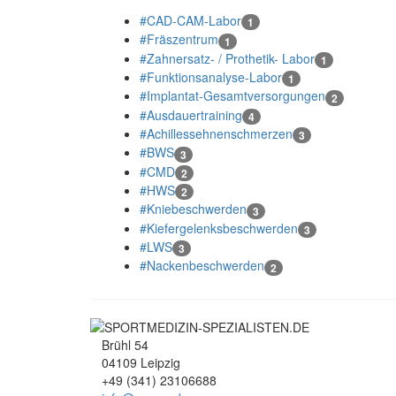
#CAD-CAM-Labor
1
#Fräszentrum
1
#Zahnersatz- / Prothetik- Labor
1
#Funktionsanalyse-Labor
1
#Implantat-Gesamtversorgungen
2
#Ausdauertraining
4
#Achillessehnenschmerzen
3
#BWS
3
#CMD
2
#HWS
2
#Kniebeschwerden
3
#Kiefergelenksbeschwerden
3
#LWS
3
#Nackenbeschwerden
2
Brühl 54
04109 Leipzig
+49 (341) 23106688