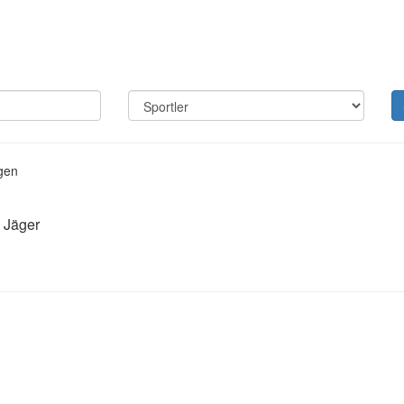
gen
 Jäger