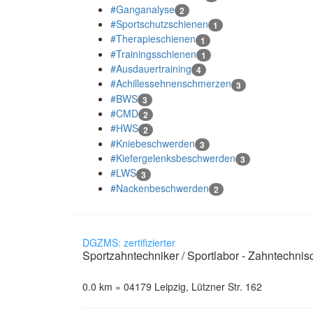
#Ganganalyse
2
#Sportschutzschienen
1
#Therapieschienen
1
#Trainingsschienen
1
#Ausdauertraining
4
#Achillessehnenschmerzen
3
#BWS
3
#CMD
2
#HWS
2
#Kniebeschwerden
3
#Kiefergelenksbeschwerden
3
#LWS
3
#Nackenbeschwerden
2
DGZMS: zertifizierter
Sportzahntechniker / Sportlabor - Zahntech
0.0 km » 04179 Leipzig, Lützner Str. 162